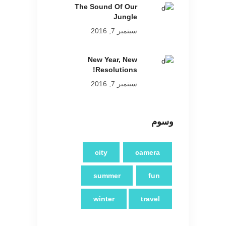
The Sound Of Our
Jungle
سبتمبر 7, 2016
New Year, New
Resolutions!
سبتمبر 7, 2016
وسوم
city
camera
summer
fun
winter
travel